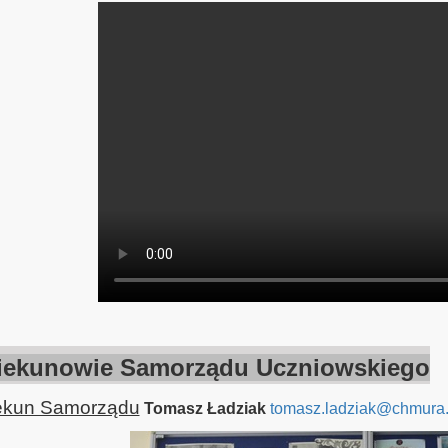
iekunowie Samorządu Uczniowskiego
ekun Samorządu
Tomasz Ładziak
tomasz.ladziak@chmura.