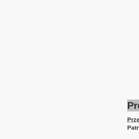
Pr
Prz
Pat