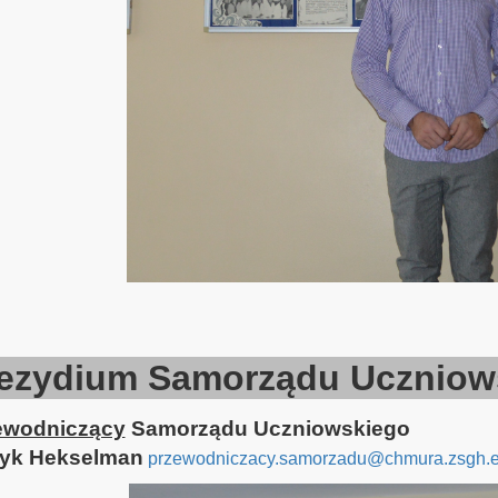
ezydium Samorządu Ucznio
ewodniczący
Samorządu Uczniowskiego
ryk Hekselman
przewodniczacy.samorzadu@chmura.zsgh.e