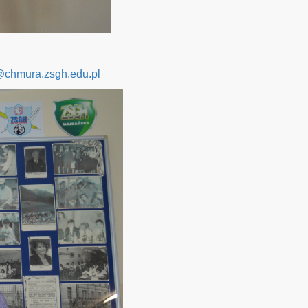
@chmura.zsgh.edu.pl