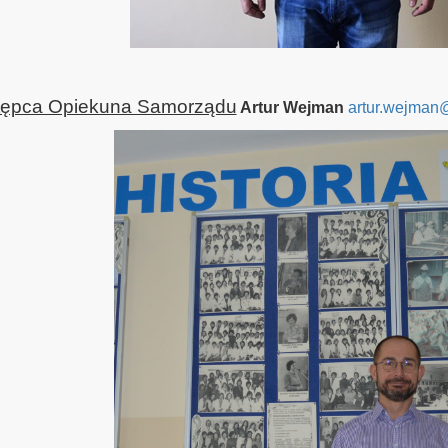
tępca Opiekuna Samorządu
Artur Wejman
artur.wejman