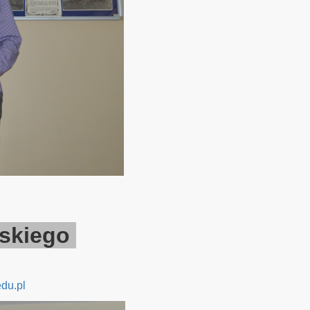
wskiego
du.pl