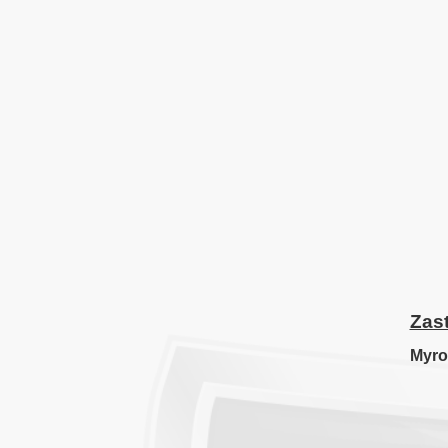
Zas
Myro