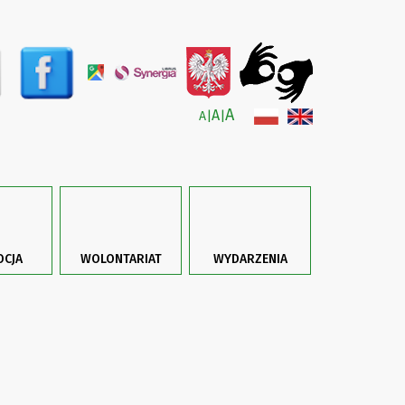
A
A
A
|
|
CJA
WOLONTARIAT
WYDARZENIA