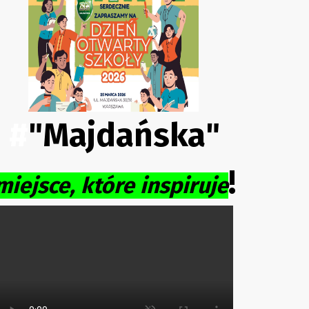
#
"Majdańska"
!
miejsce, które inspiruje