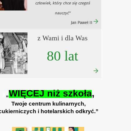
człowiek, który chce się czegoś
nauczyć"
Jan Paweł II
z Wami i dla Was
80 lat
WIĘCEJ niż szkoła
,
#
„
Twoje centrum kulinarnych,
cukierniczych i hotelarskich odkryć.”