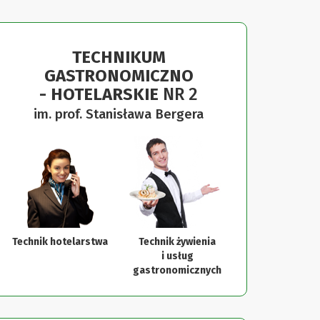
TECHNIKUM
GASTRONOMICZNO
- HOTELARSKIE
NR 2
im. prof. Stanisława Bergera
Technik żywienia
i usług
gastronomicznych
Technik hotelarstwa