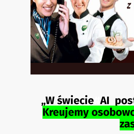
„W świecie
#
AI pos
Kreujemy osobowoś
za