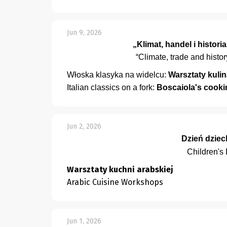
Jun 9, 2026
„Klimat, handel i histor
“Climate, trade and histo
Włoska klasyka na widelcu:
Warsztaty kuli
Italian classics on a fork:
Boscaiola's cooki
Jun 2, 2026
Dzień dziec
Children's
Warsztaty kuchni arabskiej
Arabic Cuisine Workshops
Jun 1, 2026