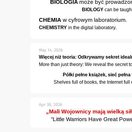
BIOLOGIA
może być prowadzon
BIOLOGY
can be taugh
CHEMIA
w cyfrowym laboratorium
.
CHEMISTRY
in the digital laboratory.
May 14, 2026
Więcej niż teoria: Odkrywamy sekret idea
More than just theory: We reveal the secret to
Półki pełne książek, sieć pełna 
Shelves full of books, the Internet fu
Apr 30, 2026
„Mali Wojownicy mają wielką sił
“Little Warriors Have Great Pow