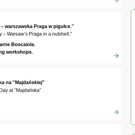
ia – warszawska Praga w pigułce.”
ry – Warsaw’s Praga in a nutshell.”
narne Boscaiola.
ng workshops.
ka na "Majdańskiej"
 Day at "Majdańska"