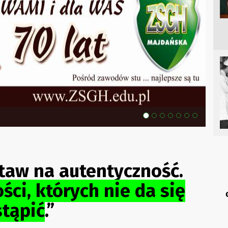
taw na autentyczność.
ci, których nie da się
stąpić
.”