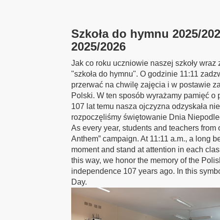
Szkoła do hymnu 2025/202
2025/2026
Jak co roku uczniowie naszej szkoły wraz z
"szkoła do hymnu". O godzinie 11:11 zadzw
przerwać na chwilę zajęcia i w postawie 
Polski. W ten sposób wyrażamy pamięć o po
107 lat temu nasza ojczyzna odzyskała ni
rozpoczęliśmy świętowanie Dnia Niepodleg
As every year, students and teachers from o
Anthem” campaign. At 11:11 a.m., a long bel
moment and stand at attention in each clas
this way, we honor the memory of the Polis
independence 107 years ago. In this symb
Day.