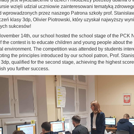
rsie wzięli udział uczniowie zainteresowani tematyką zdrowego
 wprowadzonych przez naszego Patrona szkoły prof. Stanisław
czeń klasy 3dp, Olivier Piotrowski, który
uzyskał najwyższy wyni
zych sukcesów!
vember 14th, our school hosted the school stage of the PCK N
f the contest is to educate children and young people about the 
al environment. The competition was attended by students interes
ting the principles introduced by our school patron, Prof. Stanis
 3dp, qualified for the second stage, achieving the highest scor
sh you further success.