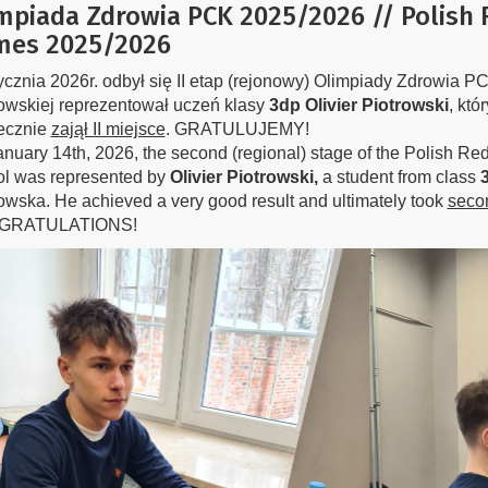
mpiada Zdrowia PCK 2025/2026 // Polish 
mes 2025/2026
ycznia 2026r. odbył się II etap (rejonowy) Olimpiady Zdrowia 
owskiej reprezentował uczeń klasy
3dp Olivier Piotrowski
, któ
tecznie
zajął II miejsce
. GRATULUJEMY!
nuary 14th, 2026, the second (regional) stage of the Polish R
ol was represented by
Olivier Piotrowski,
a student from class
wska. He achieved a very good result and ultimately took
seco
GRATULATIONS!