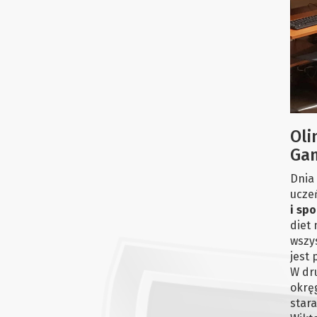
Oli
Ga
Dnia 
uczeń
i spo
diet 
wszy
jest
W dr
okrę
stara