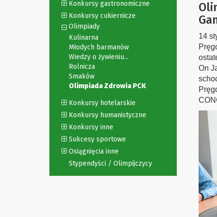
Konkursy gastronomiczne
Oli
Konkursy cukiernicze
Ga
Olimpiady
14 st
Kulinarna
Pręg
Młodych barmanów
Wiedzy o żywieniu...
osta
Rolnicza
On Ja
Smaków
scho
Olimpiada Zdrowia PCK
Pręgo
CON
Konkursy hotelarskie
Konkursy humanistyczne
Konkursy inne
Sukcesy sportowe
Osiągnięcia inne
Stypendyści / Olimpijczycy