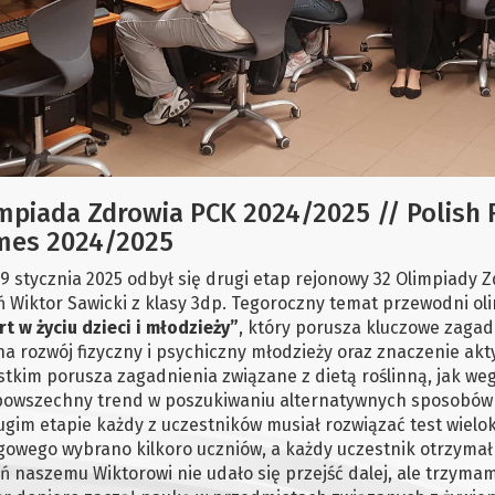
mpiada Zdrowia PCK 2024/2025 // Polish 
mes 2024/2025
9 stycznia 2025 odbył się drugi etap rejonowy 32 Olimpiady Z
 Wiktor Sawicki z klasy 3dp. Tegoroczny temat przewodni ol
rt w życiu dzieci i młodzieży”
, który porusza kluczowe zaga
na rozwój fizyczny i psychiczny młodzieży oraz znaczenie akt
stkim porusza zagadnienia związane z dietą roślinną, jak we
 powszechny trend w poszukiwaniu alternatywnych sposobów 
ugim etapie każdy z uczestników musiał rozwiązać test wiel
gowego wybrano kilkoro uczniów, a każdy uczestnik otrzymał
ń naszemu Wiktorowi nie udało się przejść dalej, ale trzym