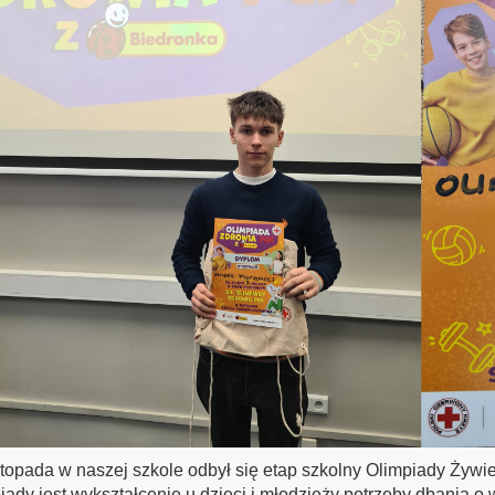
stopada w naszej szkole odbył się etap szkolny Olimpiady Żyw
iady jest wykształcenie u dzieci i młodzieży potrzeby dbania o