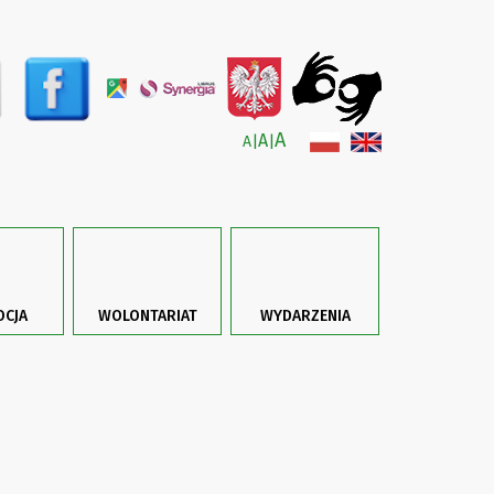
A
A
A
|
|
CJA
WOLONTARIAT
WYDARZENIA