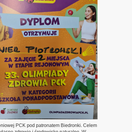
ieniowej PCK pod patronatem Biedronki. Celem
 własne zdrowie i środowisko naturalne. W