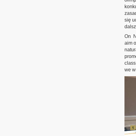
konku
zasad
się u
dals
On No
aim o
natur
promo
class
we wi