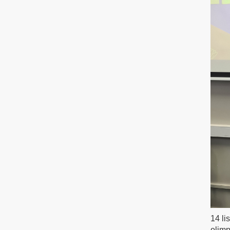
14 li
olimp