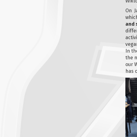
Wikt
On Ja
which
and 
diffe
activ
vegan
In th
the n
our W
has o