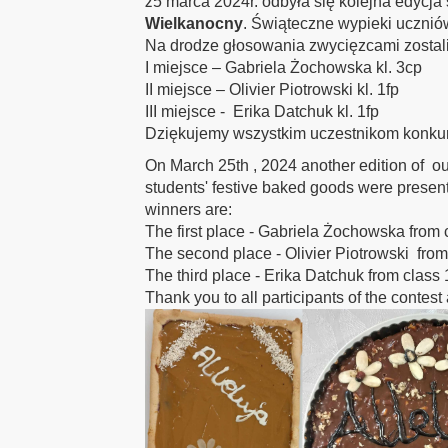
2
5 marca 2024r. odbyła się kolejna edycj
Wielkanocny
. Świąteczne wypieki ucznió
Na drodze głosowania zwycięzcami zostali
I miejsce – Gabriela Żochowska kl. 3cp
II miejsce – Olivier Piotrowski kl. 1fp
III miejsce - Erika Datchuk kl. 1fp
Dziękujemy wszystkim uczestnikom konkur
On March 25th , 2024 another edition of o
students' festive baked goods were present
winners are:
The first place - Gabriela Żochowska from 
The second place - Olivier Piotrowski from
The third place - Erika Datchuk from class 
Thank you to all participants of the contest