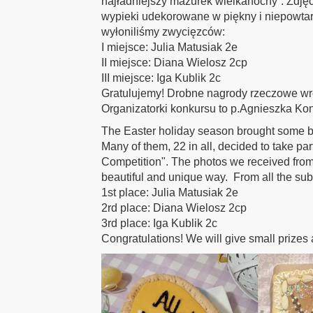
najładniejszy mazurek wielkanocny”. Zdjęc
wypieki udekorowane w piękny i niepowta
wyłoniliśmy zwycięzców:
I miejsce: Julia Matusiak 2e
II miejsce: Diana Wielosz 2cp
III miejsce: Iga Kublik 2c
Gratulujemy! Drobne nagrody rzeczowe wr
Organizatorki konkursu to p.Agnieszka Ko
The Easter holiday season brought some bea
Many of them, 22 in all, decided to take pa
Competition". The photos we received from
beautiful and unique way. From all the su
1st place: Julia Matusiak 2e
2rd place: Diana Wielosz 2cp
3rd place: Iga Kublik 2c
Congratulations! We will give small prizes a