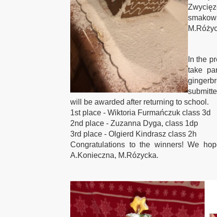
Zwycię
smakow
M.Różyc
In the p
take par
gingerb
submitte
will be awarded after returning to school.
1st place - Wiktoria Furmańczuk class 3d
2nd place - Zuzanna Dyga, class 1dp
3rd place - Olgierd Kindrasz class 2h
Congratulations to the winners! We hop
A.Konieczna, M.Rózycka.