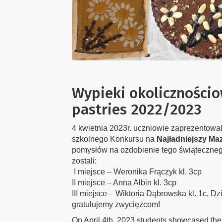
Wypieki okolicznościo
pastries 2022/2023
4 kwietnia 2023r. uczniowie zaprezentowali 
szkolnego Konkursu na
Najładniejszy Ma
pomysłów na ozdobienie tego świąteczne
zostali:
I miejsce – Weronika Frączyk kl. 3cp
II miejsce – Anna Albin kl. 3cp
III miejsce - Wiktoria Dąbrowska kl. 1c, 
gratulujemy zwycięzcom!
On April 4th, 2023 students showcased their 